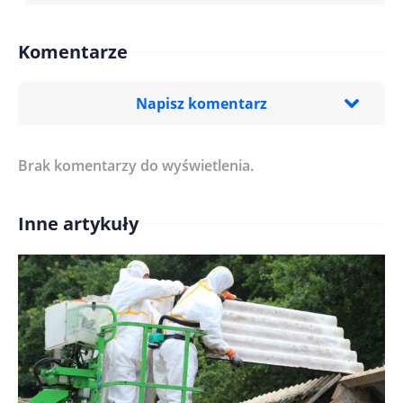
Komentarze
Napisz komentarz
Brak komentarzy do wyświetlenia.
Imię/ Nick*
Inne artykuły
Treść komentarza*
Zapamiętaj moje dane w tej przeglądarce podczas